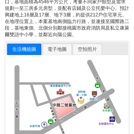
口，基地面積為4546平方公尺，考量不同家戶類型及需求
規劃一至三房多元房型，並配有店鋪及公立托嬰中心。預計
興建地上16層及17層、地下3層，約提供212戶住宅單元。
在地理位置上，本案基地南側臨力行路，並連接至國際路二
段，基地東側、北側分別鄰接桃園市政府消防局及私立康萊
爾雙語中小學，並鄰近向陽公園。
生活機能圖
電子地圖
空拍照片