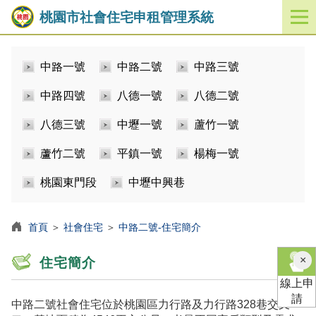
桃園市社會住宅申租管理系統
開
啟
／
中路一號
中路二號
中路三號
關
閉
中路四號
八德一號
八德二號
功
能
八德三號
中壢一號
蘆竹一號
選
單
蘆竹二號
平鎮一號
楊梅一號
桃園東門段
中壢中興巷
首頁
＞
社會住宅
＞
中路二號-住宅簡介
×
住宅簡介
線上申
請
中路二號社會住宅位於桃園區力行路及力行路328巷交叉