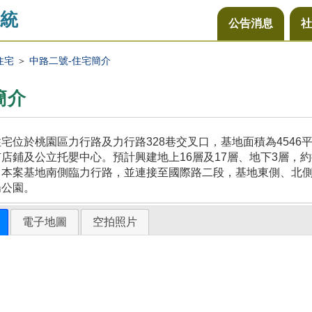
統
公告消息
社
住宅
＞
中路二號-住宅簡介
簡介
宅位於桃園區力行路及力行路328巷交叉口，基地面積為454
店鋪及公立托嬰中心。預計興建地上16層及17層、地下3層，約
，本案基地南側臨力行路，並連接至國際路二段，基地東側、北
陽公園。
電子地圖
空拍照片