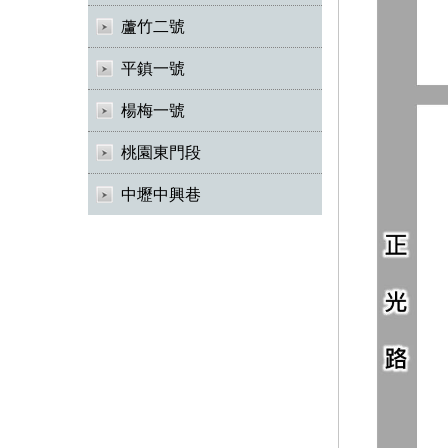
蘆竹二號
平鎮一號
楊梅一號
桃園東門段
中壢中興巷