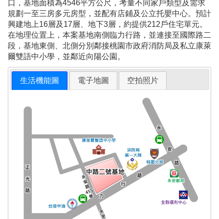
口，基地面積為4546平方公尺，考量不同家戶類型及需求
規劃一至三房多元房型，並配有店鋪及公立托嬰中心。預計
興建地上16層及17層、地下3層，約提供212戶住宅單元。
在地理位置上，本案基地南側臨力行路，並連接至國際路二
段，基地東側、北側分別鄰接桃園市政府消防局及私立康萊
爾雙語中小學，並鄰近向陽公園。
生活機能圖
電子地圖
空拍照片