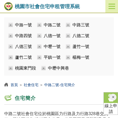
桃園市社會住宅申租管理系統
開
啟
／
中路一號
中路二號
中路三號
關
閉
中路四號
八德一號
八德二號
功
能
八德三號
中壢一號
蘆竹一號
選
單
蘆竹二號
平鎮一號
楊梅一號
桃園東門段
中壢中興巷
首頁
＞
社會住宅
＞
中路二號-住宅簡介
×
住宅簡介
線上申
請
中路二號社會住宅位於桃園區力行路及力行路328巷交叉