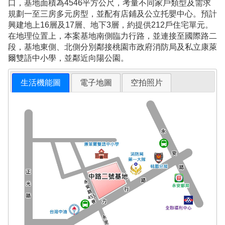
口，基地面積為4546平方公尺，考量不同家戶類型及需求
規劃一至三房多元房型，並配有店鋪及公立托嬰中心。預計
興建地上16層及17層、地下3層，約提供212戶住宅單元。
在地理位置上，本案基地南側臨力行路，並連接至國際路二
段，基地東側、北側分別鄰接桃園市政府消防局及私立康萊
爾雙語中小學，並鄰近向陽公園。
生活機能圖
電子地圖
空拍照片