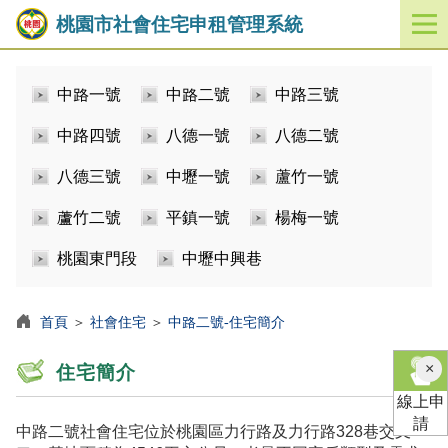
桃園市社會住宅申租管理系統
開
啟
／
中路一號
中路二號
中路三號
關
閉
中路四號
八德一號
八德二號
功
能
八德三號
中壢一號
蘆竹一號
選
單
蘆竹二號
平鎮一號
楊梅一號
桃園東門段
中壢中興巷
首頁
＞
社會住宅
＞
中路二號-住宅簡介
×
住宅簡介
線上申
請
中路二號社會住宅位於桃園區力行路及力行路328巷交叉