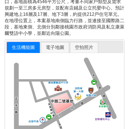
口，基地面積為4546平方公尺，考量不同家戶類型及需求
規劃一至三房多元房型，並配有店鋪及公立托嬰中心。預計
興建地上16層及17層、地下3層，約提供212戶住宅單元。
在地理位置上，本案基地南側臨力行路，並連接至國際路二
段，基地東側、北側分別鄰接桃園市政府消防局及私立康萊
爾雙語中小學，並鄰近向陽公園。
生活機能圖
電子地圖
空拍照片