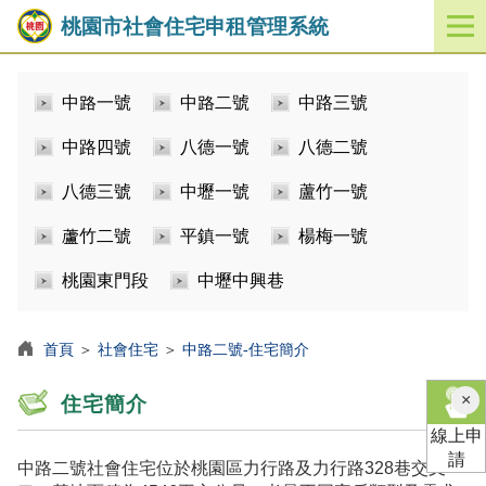
桃園市社會住宅申租管理系統
開
啟
／
中路一號
中路二號
中路三號
關
閉
中路四號
八德一號
八德二號
功
能
八德三號
中壢一號
蘆竹一號
選
單
蘆竹二號
平鎮一號
楊梅一號
桃園東門段
中壢中興巷
首頁
＞
社會住宅
＞
中路二號-住宅簡介
×
住宅簡介
線上申
請
中路二號社會住宅位於桃園區力行路及力行路328巷交叉