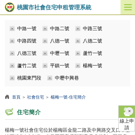
桃園市社會住宅申租管理系統
開
啟
／
中路一號
中路二號
中路三號
關
閉
中路四號
八德一號
八德二號
功
能
八德三號
中壢一號
蘆竹一號
選
單
蘆竹二號
平鎮一號
楊梅一號
桃園東門段
中壢中興巷
首頁
＞
社會住宅
＞
楊梅一號-住宅簡介
×
住宅簡介
線上申
請
楊梅一號社會住宅位於楊梅區金龍二路及中興路交叉口，基