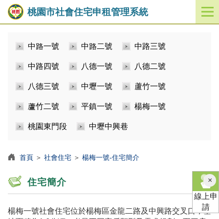
桃園市社會住宅申租管理系統
開
啟
／
中路一號
中路二號
中路三號
關
閉
中路四號
八德一號
八德二號
功
能
八德三號
中壢一號
蘆竹一號
選
單
蘆竹二號
平鎮一號
楊梅一號
桃園東門段
中壢中興巷
首頁
＞
社會住宅
＞
楊梅一號-住宅簡介
×
住宅簡介
線上申
請
楊梅一號社會住宅位於楊梅區金龍二路及中興路交叉口，基