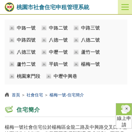
桃園市社會住宅申租管理系統
開
啟
／
中路一號
中路二號
中路三號
關
閉
中路四號
八德一號
八德二號
功
能
八德三號
中壢一號
蘆竹一號
選
單
蘆竹二號
平鎮一號
楊梅一號
桃園東門段
中壢中興巷
首頁
＞
社會住宅
＞
楊梅一號-住宅簡介
×
住宅簡介
線上申
請
楊梅一號社會住宅位於楊梅區金龍二路及中興路交叉口，基