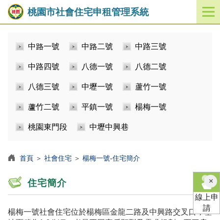
桃園市社會住宅申租管理系統
開
啟
／
中路一號
中路二號
中路三號
關
閉
中路四號
八德一號
八德二號
功
能
八德三號
中壢一號
蘆竹一號
選
單
蘆竹二號
平鎮一號
楊梅一號
桃園東門段
中壢中興巷
首頁
＞
社會住宅
＞
楊梅一號-住宅簡介
×
住宅簡介
線上申
請
楊梅一號社會住宅位於楊梅區金龍二路及中興路交叉口，基