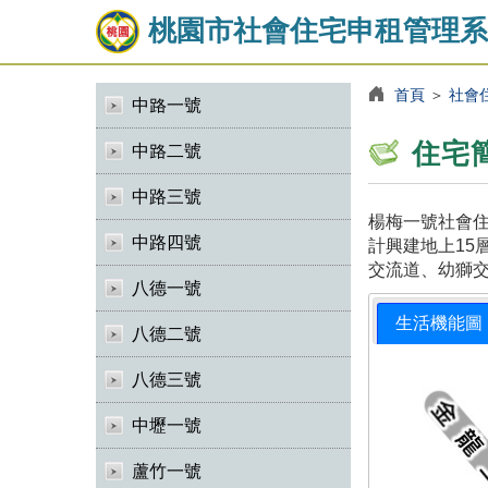
桃園市社會住宅申租管理系
首頁
＞
社會
中路一號
住宅
中路二號
中路三號
楊梅一號社會住
中路四號
計興建地上15
交流道、幼獅
八德一號
生活機能圖
八德二號
八德三號
中壢一號
蘆竹一號