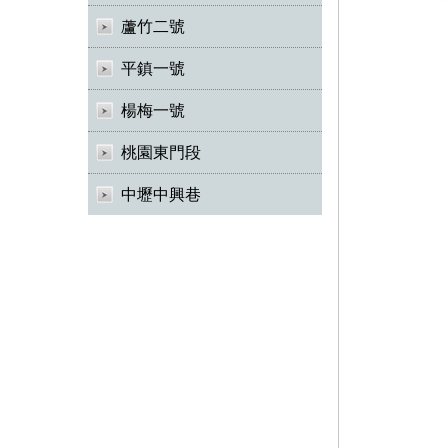
蘆竹二號
平鎮一號
楊梅一號
桃園東門段
中壢中興巷