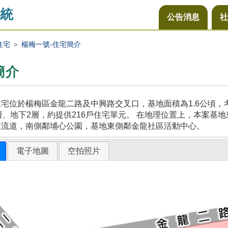
統
公告消息
社
住宅
＞
楊梅一號-住宅簡介
簡介
宅位於楊梅區金龍二路及中興路交叉口，基地面積為1.6公頃
層、地下2層，約提供216戶住宅單元。 在地理位置上，本案
交流道，南側鄰埔心公園，基地東側鄰金龍社區活動中心。
電子地圖
空拍照片