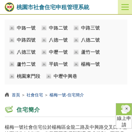
桃園市社會住宅申租管理系統
開
啟
／
中路一號
中路二號
中路三號
關
閉
中路四號
八德一號
八德二號
功
能
八德三號
中壢一號
蘆竹一號
選
單
蘆竹二號
平鎮一號
楊梅一號
桃園東門段
中壢中興巷
首頁
＞
社會住宅
＞
楊梅一號-住宅簡介
×
住宅簡介
線上申
請
楊梅一號社會住宅位於楊梅區金龍二路及中興路交叉口，基