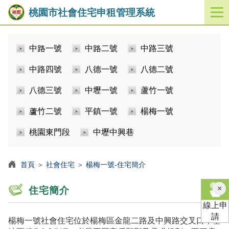
桃園市社會住宅申租管理系統
開
啟
／
中路一號
中路二號
中路三號
關
閉
中路四號
八德一號
八德二號
功
能
八德三號
中壢一號
蘆竹一號
選
單
蘆竹二號
平鎮一號
楊梅一號
桃園東門段
中壢中興巷
首頁
＞
社會住宅
＞
楊梅一號-住宅簡介
×
住宅簡介
線上申
請
楊梅一號社會住宅位於楊梅區金龍二路及中興路交叉口，基