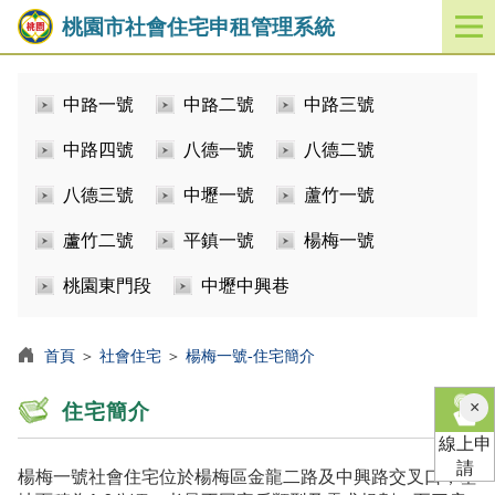
桃園市社會住宅申租管理系統
開
啟
／
中路一號
中路二號
中路三號
關
閉
中路四號
八德一號
八德二號
功
能
八德三號
中壢一號
蘆竹一號
選
單
蘆竹二號
平鎮一號
楊梅一號
桃園東門段
中壢中興巷
首頁
＞
社會住宅
＞
楊梅一號-住宅簡介
×
住宅簡介
線上申
請
楊梅一號社會住宅位於楊梅區金龍二路及中興路交叉口，基