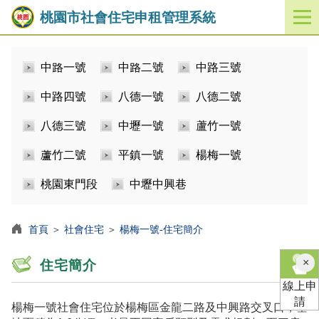
桃園市社會住宅申租管理系統
開
啟
／
中路一號
中路二號
中路三號
關
閉
中路四號
八德一號
八德二號
功
能
八德三號
中壢一號
蘆竹一號
選
單
蘆竹二號
平鎮一號
楊梅一號
桃園東門段
中壢中興巷
首頁
＞
社會住宅
＞
楊梅一號-住宅簡介
×
住宅簡介
線上申
請
楊梅一號社會住宅位於楊梅區金龍二路及中興路交叉口，基