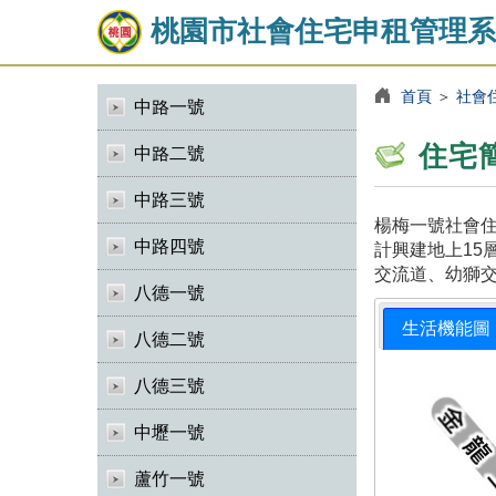
桃園市社會住宅申租管理系
首頁
＞
社會
中路一號
住宅
中路二號
中路三號
楊梅一號社會住
中路四號
計興建地上15
交流道、幼獅
八德一號
生活機能圖
八德二號
八德三號
中壢一號
蘆竹一號