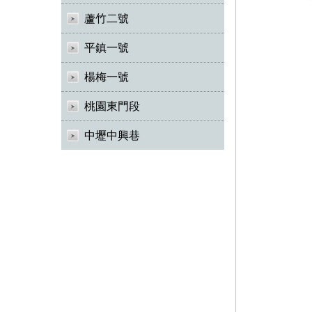
蘆竹二號
平鎮一號
楊梅一號
桃園東門段
中壢中興巷