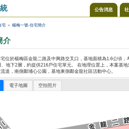
統
公告消息
社
住宅
＞
楊梅一號-住宅簡介
簡介
宅位於楊梅區金龍二路及中興路交叉口，基地面積為1.6公頃
層、地下2層，約提供216戶住宅單元。 在地理位置上，本案
交流道，南側鄰埔心公園，基地東側鄰金龍社區活動中心。
電子地圖
空拍照片