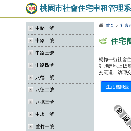
桃園市社會住宅申租管理系
首頁
＞
社會
中路一號
住宅
中路二號
中路三號
楊梅一號社會住
中路四號
計興建地上15
交流道、幼獅
八德一號
生活機能圖
八德二號
八德三號
中壢一號
蘆竹一號