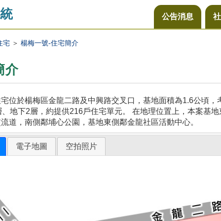
統
公告消息
社
住宅
＞
楊梅一號-住宅簡介
簡介
宅位於楊梅區金龍二路及中興路交叉口，基地面積為1.6公頃
層、地下2層，約提供216戶住宅單元。 在地理位置上，本案
交流道，南側鄰埔心公園，基地東側鄰金龍社區活動中心。
電子地圖
空拍照片