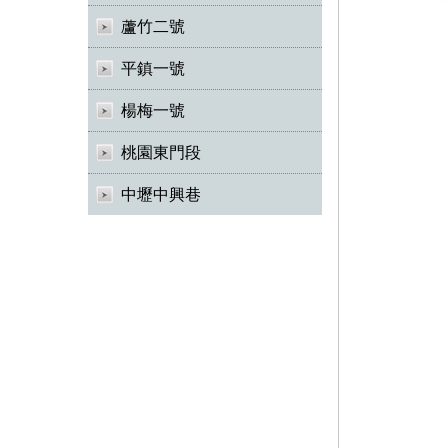
蘆竹二號
平鎮一號
楊梅一號
桃園東門段
中壢中興巷