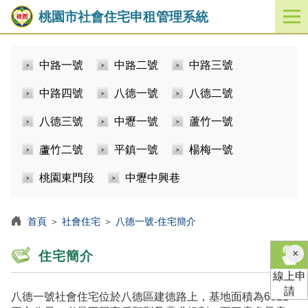
桃園市社會住宅申租管理系統
開
啟
／
中路一號
中路二號
中路三號
關
閉
中路四號
八德一號
八德二號
功
能
八德三號
中壢一號
蘆竹一號
選
單
蘆竹二號
平鎮一號
楊梅一號
桃園東門段
中壢中興巷
首頁
＞
社會住宅
＞
八德一號-住宅簡介
×
住宅簡介
線上申
請
八德一號社會住宅位於八德區建德路上，基地面積為6821