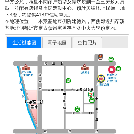
平方公尺，考量不同家戶類型及需求規劃一至三房多元房
型，並配有店鋪及市民活動中心。預計興建地上18層、地
下3層，約提供418戶住宅單元。
在地理位置上，本案基地東側臨建德路，西側鄰近茄苳溪，
基地北側鄰近市定古蹟呂宅著存堂及中央大學預定地。
生活機能圖
電子地圖
空拍照片