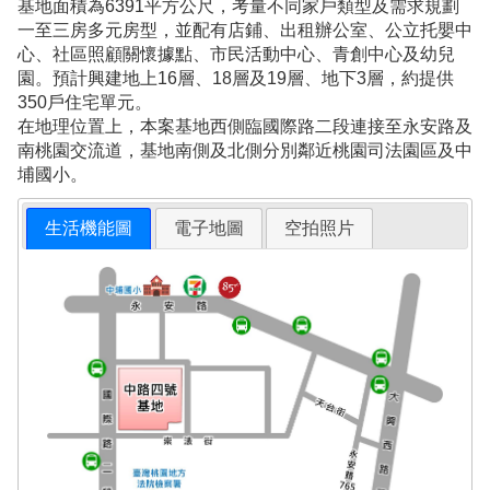
基地面積為6391平方公尺，考量不同家戶類型及需求規劃
一至三房多元房型，並配有店鋪、出租辦公室、公立托嬰中
心、社區照顧關懷據點、市民活動中心、青創中心及幼兒
園。預計興建地上16層、18層及19層、地下3層，約提供
350戶住宅單元。
在地理位置上，本案基地西側臨國際路二段連接至永安路及
南桃園交流道，基地南側及北側分別鄰近桃園司法園區及中
埔國小。
生活機能圖
電子地圖
空拍照片