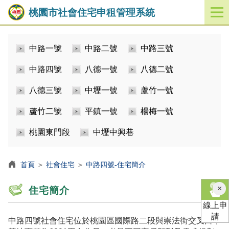
桃園市社會住宅申租管理系統
開
啟
／
中路一號
中路二號
中路三號
關
閉
中路四號
八德一號
八德二號
功
能
八德三號
中壢一號
蘆竹一號
選
單
蘆竹二號
平鎮一號
楊梅一號
桃園東門段
中壢中興巷
首頁
＞
社會住宅
＞
中路四號-住宅簡介
×
住宅簡介
線上申
請
中路四號社會住宅位於桃園區國際路二段與崇法街交叉口，