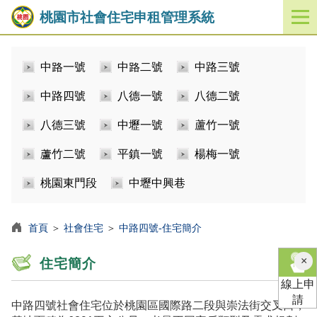
桃園市社會住宅申租管理系統
開
啟
／
中路一號
中路二號
中路三號
關
閉
中路四號
八德一號
八德二號
功
能
八德三號
中壢一號
蘆竹一號
選
單
蘆竹二號
平鎮一號
楊梅一號
桃園東門段
中壢中興巷
首頁
＞
社會住宅
＞
中路四號-住宅簡介
×
住宅簡介
線上申
請
中路四號社會住宅位於桃園區國際路二段與崇法街交叉口，