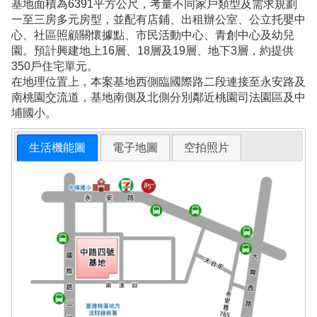
基地面積為6391平方公尺，考量不同家戶類型及需求規劃
一至三房多元房型，並配有店鋪、出租辦公室、公立托嬰中
心、社區照顧關懷據點、市民活動中心、青創中心及幼兒
園。預計興建地上16層、18層及19層、地下3層，約提供
350戶住宅單元。
在地理位置上，本案基地西側臨國際路二段連接至永安路及
南桃園交流道，基地南側及北側分別鄰近桃園司法園區及中
埔國小。
生活機能圖
電子地圖
空拍照片