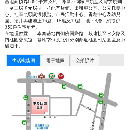
基地面積為6391平方公尺，考量不同家戶類型及需求規劃
一至三房多元房型，並配有店鋪、出租辦公室、公立托嬰中
心、社區照顧關懷據點、市民活動中心、青創中心及幼兒
園。預計興建地上16層、18層及19層、地下3層，約提供
350戶住宅單元。
在地理位置上，本案基地西側臨國際路二段連接至永安路及
南桃園交流道，基地南側及北側分別鄰近桃園司法園區及中
埔國小。
生活機能圖
電子地圖
空拍照片