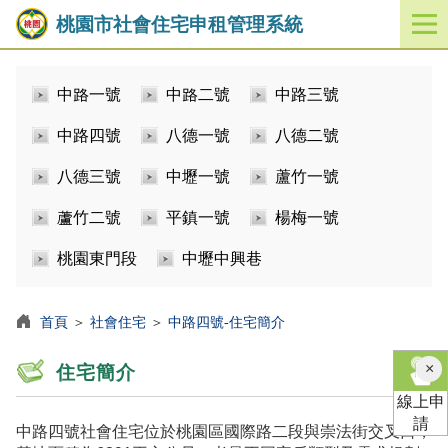
桃園市社會住宅申租管理系統
開
啟
／
中路一號
中路二號
中路三號
關
閉
中路四號
八德一號
八德二號
功
能
八德三號
中壢一號
蘆竹一號
選
單
蘆竹二號
平鎮一號
楊梅一號
桃園東門段
中壢中興巷
首頁
＞
社會住宅
＞
中路四號-住宅簡介
×
住宅簡介
線上申
請
中路四號社會住宅位於桃園區國際路二段與崇法街交叉口，