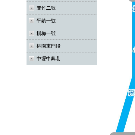
蘆竹二號
平鎮一號
楊梅一號
桃園東門段
中壢中興巷