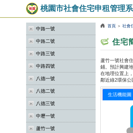
桃園市社會住宅申租管理系
首頁
＞
社會
中路一號
住宅
中路二號
中路三號
蘆竹一號社會住
中路四號
鋪。預計興建地
在地理位置上，
八德一號
鄰近綠2環保公
八德二號
生活機能圖
八德三號
中壢一號
蘆竹一號