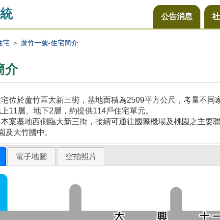
統
公告消息
社
住宅
＞
蘆竹一號-住宅簡介
簡介
宅位於蘆竹區大新三街，基地面積為2509平方公尺，考量不
上11層、地下2層，約提供114戶住宅單元。
本案基地西側臨大新三街，接續可通往國際機場及桃園之主要聯
園及大竹國中。
電子地圖
空拍照片