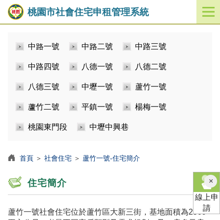
桃園市社會住宅申租管理系統
開
啟
／
中路一號
中路二號
中路三號
關
閉
中路四號
八德一號
八德二號
功
能
八德三號
中壢一號
蘆竹一號
選
單
蘆竹二號
平鎮一號
楊梅一號
桃園東門段
中壢中興巷
首頁
＞
社會住宅
＞
蘆竹一號-住宅簡介
×
住宅簡介
線上申
請
蘆竹一號社會住宅位於蘆竹區大新三街，基地面積為2509