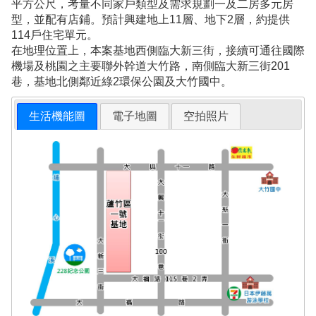
平方公尺，考量不同家戶類型及需求規劃一及二房多元房
型，並配有店鋪。預計興建地上11層、地下2層，約提供
114戶住宅單元。
在地理位置上，本案基地西側臨大新三街，接續可通往國際
機場及桃園之主要聯外幹道大竹路，南側臨大新三街201
巷，基地北側鄰近綠2環保公園及大竹國中。
生活機能圖
電子地圖
空拍照片