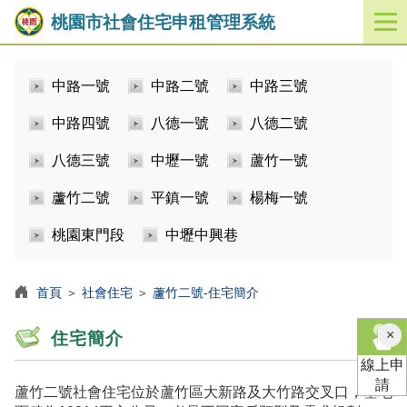
桃園市社會住宅申租管理系統
開
啟
／
中路一號
中路二號
中路三號
關
閉
中路四號
八德一號
八德二號
功
能
八德三號
中壢一號
蘆竹一號
選
單
蘆竹二號
平鎮一號
楊梅一號
桃園東門段
中壢中興巷
首頁
＞
社會住宅
＞
蘆竹二號-住宅簡介
×
住宅簡介
線上申
請
蘆竹二號社會住宅位於蘆竹區大新路及大竹路交叉口，基地