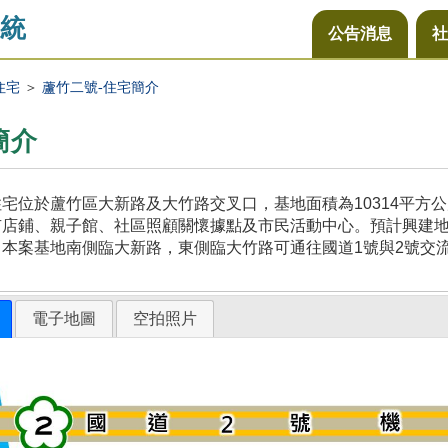
統
公告消息
社
住宅
＞
蘆竹二號-住宅簡介
簡介
宅位於蘆竹區大新路及大竹路交叉口，基地面積為10314平方
店鋪、親子館、社區照顧關懷據點及市民活動中心。預計興建地上
本案基地南側臨大新路，東側臨大竹路可通往國道1號與2號交
電子地圖
空拍照片