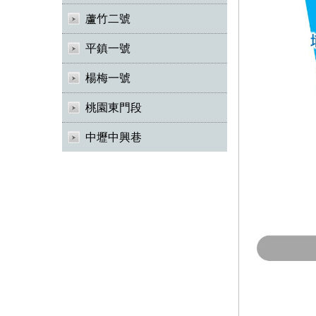
蘆竹二號
平鎮一號
楊梅一號
桃園東門段
中壢中興巷