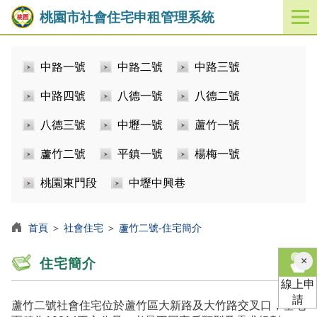
桃園市社會住宅申租管理系統
開
啟
／
中路一號
中路二號
中路三號
關
閉
中路四號
八德一號
八德二號
功
能
八德三號
中壢一號
蘆竹一號
選
單
蘆竹二號
平鎮一號
楊梅一號
桃園東門段
中壢中興巷
首頁
＞
社會住宅
＞
蘆竹二號-住宅簡介
×
住宅簡介
線上申
請
蘆竹二號社會住宅位於蘆竹區大新路及大竹路交叉口，基地