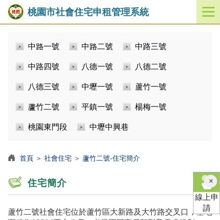
桃園市社會住宅申租管理系統
開
啟
／
中路一號
中路二號
中路三號
關
閉
中路四號
八德一號
八德二號
功
能
八德三號
中壢一號
蘆竹一號
選
單
蘆竹二號
平鎮一號
楊梅一號
桃園東門段
中壢中興巷
首頁
＞
社會住宅
＞
蘆竹二號-住宅簡介
×
住宅簡介
線上申
請
蘆竹二號社會住宅位於蘆竹區大新路及大竹路交叉口，基地