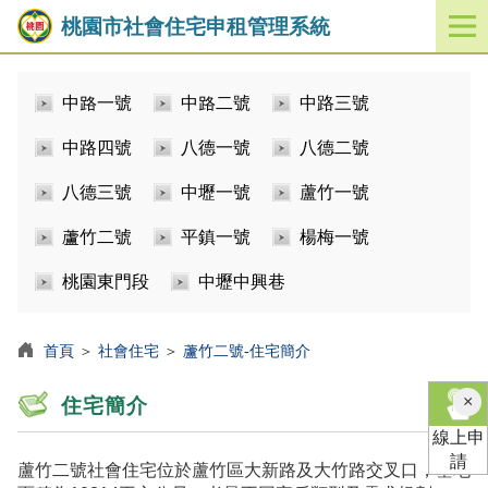
桃園市社會住宅申租管理系統
開
啟
／
中路一號
中路二號
中路三號
關
閉
中路四號
八德一號
八德二號
功
能
八德三號
中壢一號
蘆竹一號
選
單
蘆竹二號
平鎮一號
楊梅一號
桃園東門段
中壢中興巷
首頁
＞
社會住宅
＞
蘆竹二號-住宅簡介
×
住宅簡介
線上申
請
蘆竹二號社會住宅位於蘆竹區大新路及大竹路交叉口，基地