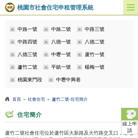
桃園市社會住宅申租管理系統
開
啟
／
中路一號
中路二號
中路三號
關
閉
中路四號
八德一號
八德二號
功
能
八德三號
中壢一號
蘆竹一號
選
單
蘆竹二號
平鎮一號
楊梅一號
桃園東門段
中壢中興巷
首頁
＞
社會住宅
＞
蘆竹二號-住宅簡介
×
住宅簡介
線上申
請
蘆竹二號社會住宅位於蘆竹區大新路及大竹路交叉口，基地