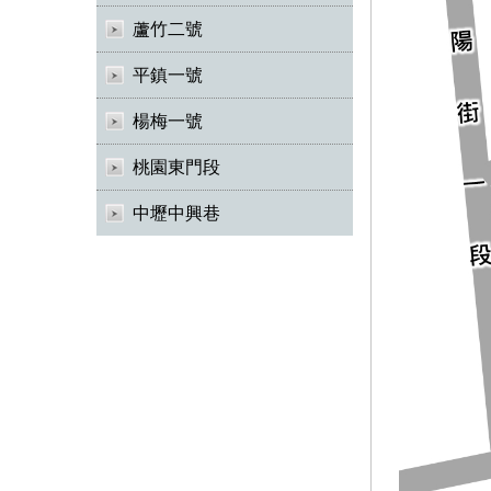
蘆竹二號
平鎮一號
楊梅一號
桃園東門段
中壢中興巷