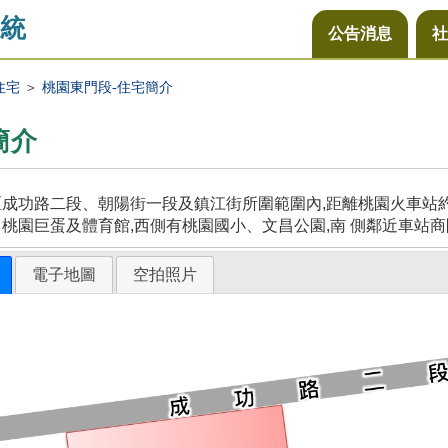
統
公告消息
社
住宅
＞
桃園東門段-住宅簡介
簡介
成功路二段、朝陽街一段及鎮江街所圍範圍內,距離桃園火車站約5
桃園巨蛋及體育館,西側有桃園國小、文昌公園,南 側鄰近車站商
電子地圖
空拍照片