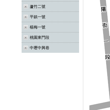
蘆竹二號
平鎮一號
楊梅一號
桃園東門段
中壢中興巷