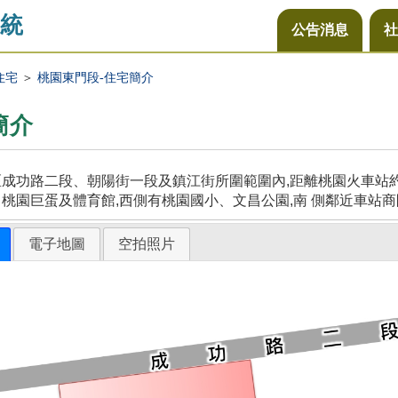
統
公告消息
社
住宅
＞
桃園東門段-住宅簡介
簡介
成功路二段、朝陽街一段及鎮江街所圍範圍內,距離桃園火車站約5
桃園巨蛋及體育館,西側有桃園國小、文昌公園,南 側鄰近車站商
電子地圖
空拍照片