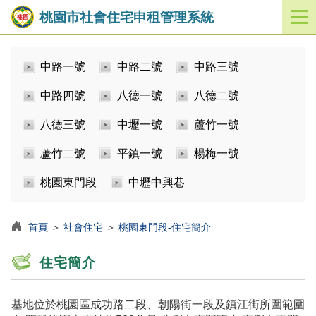
桃園市社會住宅申租管理系統
開
啟
／
中路一號
中路二號
中路三號
關
閉
中路四號
八德一號
八德二號
功
能
八德三號
中壢一號
蘆竹一號
選
單
蘆竹二號
平鎮一號
楊梅一號
桃園東門段
中壢中興巷
首頁
＞
社會住宅
＞
桃園東門段-住宅簡介
住宅簡介
基地位於桃園區成功路二段、朝陽街一段及鎮江街所圍範圍