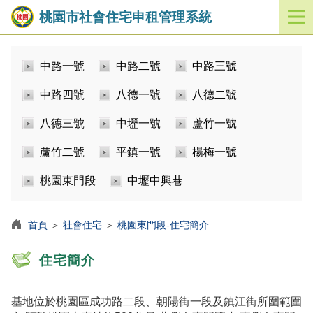
桃園市社會住宅申租管理系統
開
啟
／
中路一號
中路二號
中路三號
關
閉
中路四號
八德一號
八德二號
功
能
八德三號
中壢一號
蘆竹一號
選
單
蘆竹二號
平鎮一號
楊梅一號
桃園東門段
中壢中興巷
首頁
＞
社會住宅
＞
桃園東門段-住宅簡介
住宅簡介
基地位於桃園區成功路二段、朝陽街一段及鎮江街所圍範圍