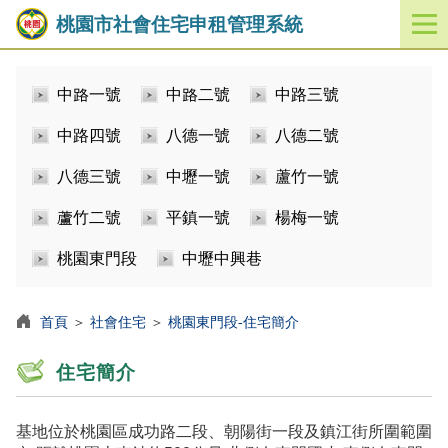
桃園市社會住宅申租管理系統
開
啟
／
中路一號
中路二號
中路三號
關
閉
中路四號
八德一號
八德二號
功
能
八德三號
中壢一號
蘆竹一號
選
單
蘆竹二號
平鎮一號
楊梅一號
桃園東門段
中壢中興巷
首頁
＞
社會住宅
＞
桃園東門段-住宅簡介
住宅簡介
基地位於桃園區成功路二段、朝陽街一段及鎮江街所圍範圍