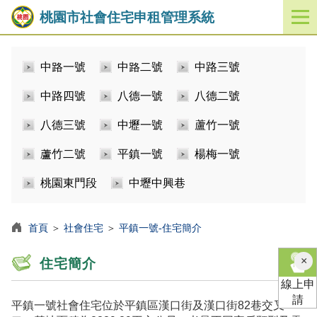
桃園市社會住宅申租管理系統
開
啟
／
中路一號
中路二號
中路三號
關
閉
中路四號
八德一號
八德二號
功
能
八德三號
中壢一號
蘆竹一號
選
單
蘆竹二號
平鎮一號
楊梅一號
桃園東門段
中壢中興巷
首頁
＞
社會住宅
＞
平鎮一號-住宅簡介
×
住宅簡介
線上申
請
平鎮一號社會住宅位於平鎮區漢口街及漢口街82巷交叉