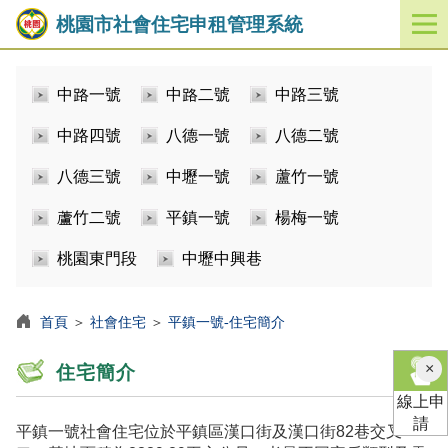
桃園市社會住宅申租管理系統
開
啟
／
中路一號
中路二號
中路三號
關
閉
中路四號
八德一號
八德二號
功
能
八德三號
中壢一號
蘆竹一號
選
單
蘆竹二號
平鎮一號
楊梅一號
桃園東門段
中壢中興巷
首頁
＞
社會住宅
＞
平鎮一號-住宅簡介
×
住宅簡介
線上申
請
平鎮一號社會住宅位於平鎮區漢口街及漢口街82巷交叉