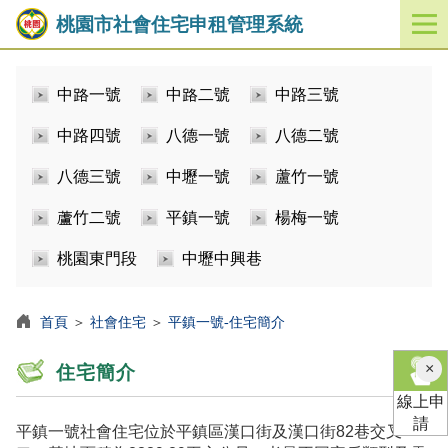
桃園市社會住宅申租管理系統
開
啟
／
中路一號
中路二號
中路三號
關
閉
中路四號
八德一號
八德二號
功
能
八德三號
中壢一號
蘆竹一號
選
單
蘆竹二號
平鎮一號
楊梅一號
桃園東門段
中壢中興巷
首頁
＞
社會住宅
＞
平鎮一號-住宅簡介
×
住宅簡介
線上申
請
平鎮一號社會住宅位於平鎮區漢口街及漢口街82巷交叉