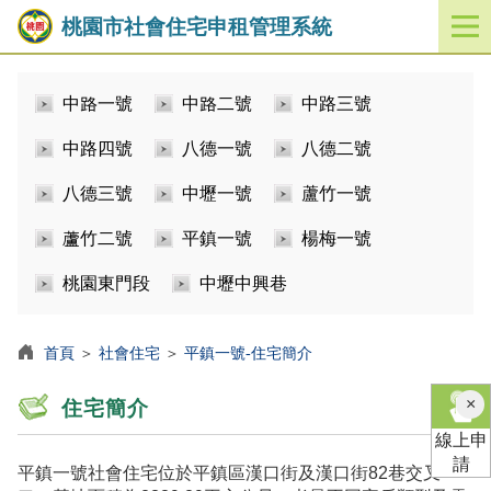
桃園市社會住宅申租管理系統
開
啟
／
中路一號
中路二號
中路三號
關
閉
中路四號
八德一號
八德二號
功
能
八德三號
中壢一號
蘆竹一號
選
單
蘆竹二號
平鎮一號
楊梅一號
桃園東門段
中壢中興巷
首頁
＞
社會住宅
＞
平鎮一號-住宅簡介
×
住宅簡介
線上申
請
平鎮一號社會住宅位於平鎮區漢口街及漢口街82巷交叉