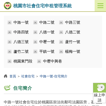
桃園市社會住宅申租管理系統
開
啟
／
中路一號
中路二號
中路三號
關
閉
中路四號
八德一號
八德二號
功
能
八德三號
中壢一號
蘆竹一號
選
單
蘆竹二號
平鎮一號
楊梅一號
桃園東門段
中壢中興巷
首頁
＞
社會住宅
＞
中路一號-住宅簡介
×
住宅簡介
線上申
請
中路一號社會住宅位於桃園區崇法街鄰司法園區旁，基地面