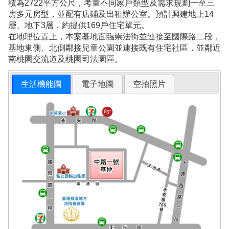
積為2722平方公尺，考量不同家戶類型及需求規劃一至三
房多元房型，並配有店鋪及出租辦公室。預計興建地上14
層、地下3層，約提供169戶住宅單元。
在地理位置上，本案基地面臨崇法街並連接至國際路二段，
基地東側、北側鄰接兒童公園並連接既有住宅社區，並鄰近
南桃園交流道及桃園司法園區。
生活機能圖
電子地圖
空拍照片