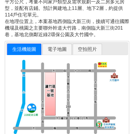
平方公尺，考量不同家戶類型及需求規劃一及二房多元房
型，並配有店鋪。預計興建地上11層、地下2層，約提供
114戶住宅單元。
在地理位置上，本案基地西側臨大新三街，接續可通往國際
機場及桃園之主要聯外幹道大竹路，南側臨大新三街201
巷，基地北側鄰近綠2環保公園及大竹國中。
生活機能圖
電子地圖
空拍照片