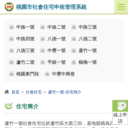
桃園市社會住宅申租管理系統
開
啟
／
中路一號
中路二號
中路三號
關
閉
中路四號
八德一號
八德二號
功
能
八德三號
中壢一號
蘆竹一號
選
單
蘆竹二號
平鎮一號
楊梅一號
桃園東門段
中壢中興巷
首頁
＞
社會住宅
＞
蘆竹一號-住宅簡介
×
住宅簡介
線上申
請
蘆竹一號社會住宅位於蘆竹區大新三街，基地面積為2509