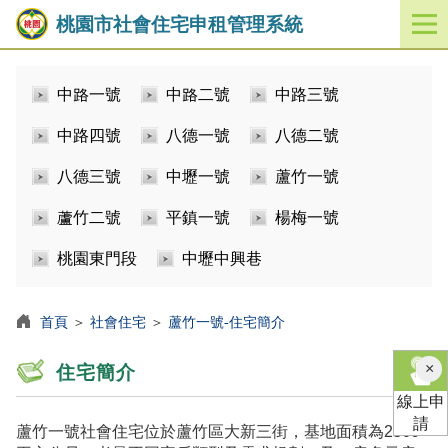
桃園市社會住宅申租管理系統
開
啟
／
中路一號
中路二號
中路三號
關
閉
中路四號
八德一號
八德二號
功
能
八德三號
中壢一號
蘆竹一號
選
單
蘆竹二號
平鎮一號
楊梅一號
桃園東門段
中壢中興巷
首頁
＞
社會住宅
＞
蘆竹一號-住宅簡介
×
住宅簡介
線上申
請
蘆竹一號社會住宅位於蘆竹區大新三街，基地面積為2509