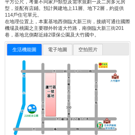
平方公尺，考量不同家戶類型及需求規劃一及二房多元房
型，並配有店鋪。預計興建地上11層、地下2層，約提供
114戶住宅單元。
在地理位置上，本案基地西側臨大新三街，接續可通往國際
機場及桃園之主要聯外幹道大竹路，南側臨大新三街201
巷，基地北側鄰近綠2環保公園及大竹國中。
生活機能圖
電子地圖
空拍照片