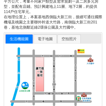
平方公尺，考量不同家戶類型及需求規劃一及二房多元房
型，並配有店鋪。預計興建地上11層、地下2層，約提供
114戶住宅單元。
在地理位置上，本案基地西側臨大新三街，接續可通往國際
機場及桃園之主要聯外幹道大竹路，南側臨大新三街201
巷，基地北側鄰近綠2環保公園及大竹國中。
生活機能圖
電子地圖
空拍照片