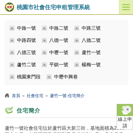
桃園市社會住宅申租管理系統
開
啟
／
中路一號
中路二號
中路三號
關
閉
中路四號
八德一號
八德二號
功
能
八德三號
中壢一號
蘆竹一號
選
單
蘆竹二號
平鎮一號
楊梅一號
桃園東門段
中壢中興巷
首頁
＞
社會住宅
＞
蘆竹一號-住宅簡介
×
住宅簡介
線上申
請
蘆竹一號社會住宅位於蘆竹區大新三街，基地面積為2509