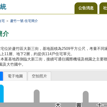
統
公告消息
社
住宅
＞
蘆竹一號-住宅簡介
簡介
宅位於蘆竹區大新三街，基地面積為2509平方公尺，考量不
上11層、地下2層，約提供114戶住宅單元。
本案基地西側臨大新三街，接續可通往國際機場及桃園之主要聯
園及大竹國中。
電子地圖
空拍照片