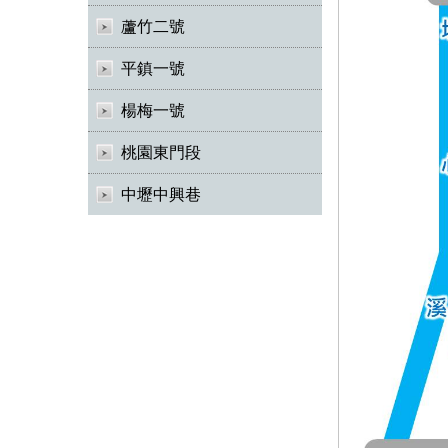
蘆竹二號
平鎮一號
楊梅一號
桃園東門段
中壢中興巷