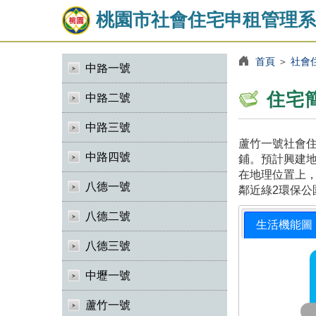
桃園市社會住宅申租管理系
首頁
＞
社會
中路一號
住宅
中路二號
中路三號
蘆竹一號社會住
中路四號
鋪。預計興建地
在地理位置上，
八德一號
鄰近綠2環保公
八德二號
生活機能圖
八德三號
中壢一號
蘆竹一號