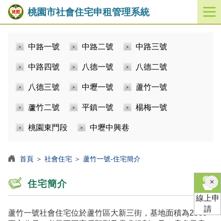
桃園市社會住宅申租管理系統
開
啟
／
中路一號
中路二號
中路三號
關
閉
中路四號
八德一號
八德二號
功
能
八德三號
中壢一號
蘆竹一號
選
單
蘆竹二號
平鎮一號
楊梅一號
桃園東門段
中壢中興巷
首頁
＞
社會住宅
＞
蘆竹一號-住宅簡介
×
住宅簡介
線上申
請
蘆竹一號社會住宅位於蘆竹區大新三街，基地面積為2509