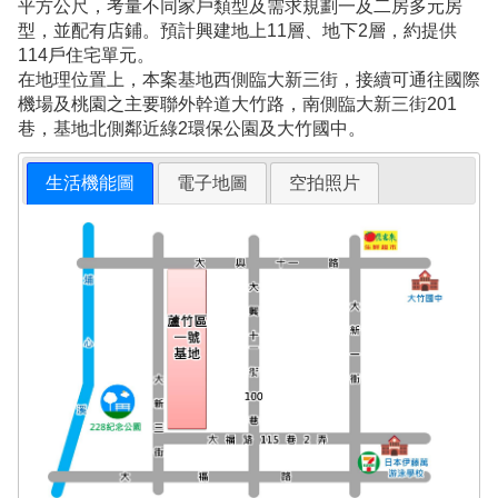
平方公尺，考量不同家戶類型及需求規劃一及二房多元房
型，並配有店鋪。預計興建地上11層、地下2層，約提供
114戶住宅單元。
在地理位置上，本案基地西側臨大新三街，接續可通往國際
機場及桃園之主要聯外幹道大竹路，南側臨大新三街201
巷，基地北側鄰近綠2環保公園及大竹國中。
生活機能圖
電子地圖
空拍照片