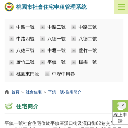
桃園市社會住宅申租管理系統
開
啟
／
中路一號
中路二號
中路三號
關
閉
中路四號
八德一號
八德二號
功
能
八德三號
中壢一號
蘆竹一號
選
單
蘆竹二號
平鎮一號
楊梅一號
桃園東門段
中壢中興巷
首頁
＞
社會住宅
＞
平鎮一號-住宅簡介
×
住宅簡介
線上申
請
平鎮一號社會住宅位於平鎮區漢口街及漢口街82巷交叉