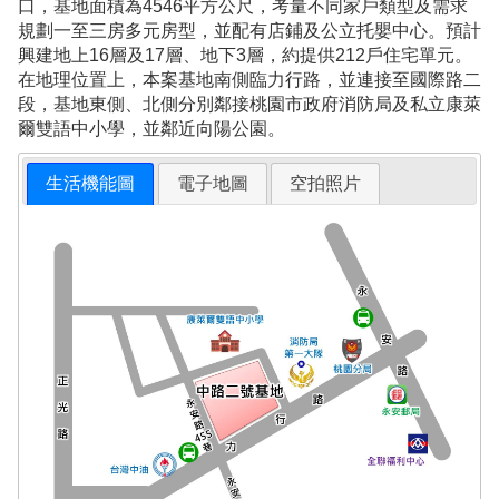
口，基地面積為4546平方公尺，考量不同家戶類型及需求
規劃一至三房多元房型，並配有店鋪及公立托嬰中心。預計
興建地上16層及17層、地下3層，約提供212戶住宅單元。
在地理位置上，本案基地南側臨力行路，並連接至國際路二
段，基地東側、北側分別鄰接桃園市政府消防局及私立康萊
爾雙語中小學，並鄰近向陽公園。
生活機能圖
電子地圖
空拍照片