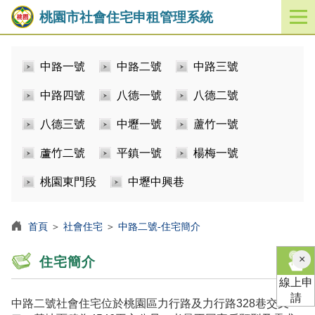
桃園市社會住宅申租管理系統
開
啟
／
中路一號
中路二號
中路三號
關
閉
中路四號
八德一號
八德二號
功
能
八德三號
中壢一號
蘆竹一號
選
單
蘆竹二號
平鎮一號
楊梅一號
桃園東門段
中壢中興巷
首頁
＞
社會住宅
＞
中路二號-住宅簡介
×
住宅簡介
線上申
請
中路二號社會住宅位於桃園區力行路及力行路328巷交叉