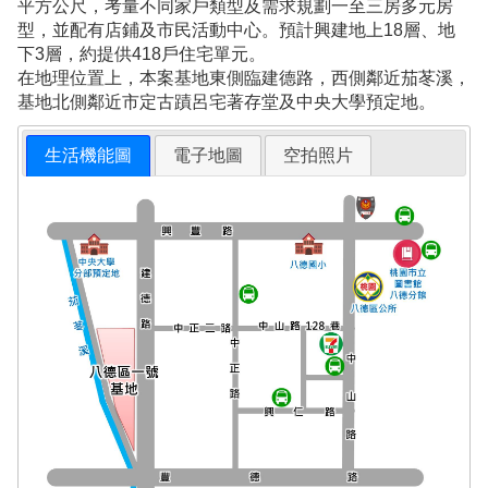
平方公尺，考量不同家戶類型及需求規劃一至三房多元房
型，並配有店鋪及市民活動中心。預計興建地上18層、地
下3層，約提供418戶住宅單元。
在地理位置上，本案基地東側臨建德路，西側鄰近茄苳溪，
基地北側鄰近市定古蹟呂宅著存堂及中央大學預定地。
生活機能圖
電子地圖
空拍照片