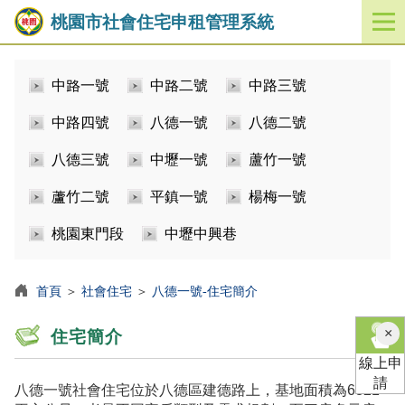
桃園市社會住宅申租管理系統
開
啟
／
中路一號
中路二號
中路三號
關
閉
中路四號
八德一號
八德二號
功
能
八德三號
中壢一號
蘆竹一號
選
單
蘆竹二號
平鎮一號
楊梅一號
桃園東門段
中壢中興巷
首頁
＞
社會住宅
＞
八德一號-住宅簡介
×
住宅簡介
線上申
請
八德一號社會住宅位於八德區建德路上，基地面積為6821