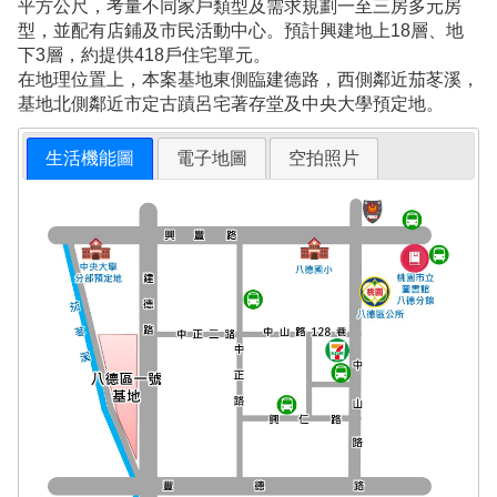
平方公尺，考量不同家戶類型及需求規劃一至三房多元房
型，並配有店鋪及市民活動中心。預計興建地上18層、地
下3層，約提供418戶住宅單元。
在地理位置上，本案基地東側臨建德路，西側鄰近茄苳溪，
基地北側鄰近市定古蹟呂宅著存堂及中央大學預定地。
生活機能圖
電子地圖
空拍照片