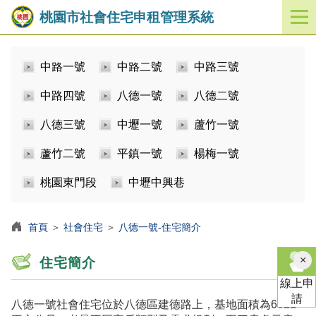
桃園市社會住宅申租管理系統
開
啟
／
中路一號
中路二號
中路三號
關
閉
中路四號
八德一號
八德二號
功
能
八德三號
中壢一號
蘆竹一號
選
單
蘆竹二號
平鎮一號
楊梅一號
桃園東門段
中壢中興巷
首頁
＞
社會住宅
＞
八德一號-住宅簡介
×
住宅簡介
線上申
請
八德一號社會住宅位於八德區建德路上，基地面積為6821