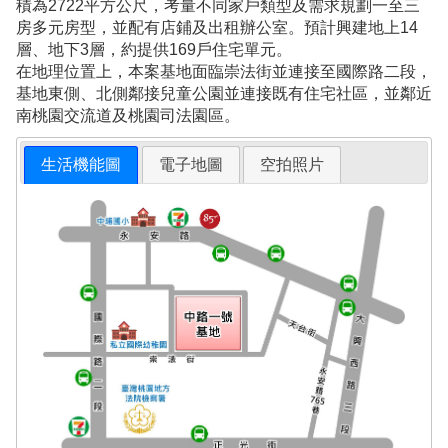
積為2722平方公尺，考量不同家戶類型及需求規劃一至三
房多元房型，並配有店鋪及出租辦公室。預計興建地上14
層、地下3層，約提供169戶住宅單元。
在地理位置上，本案基地面臨崇法街並連接至國際路二段，
基地東側、北側鄰接兒童公園並連接既有住宅社區，並鄰近
南桃園交流道及桃園司法園區。
生活機能圖
電子地圖
空拍照片