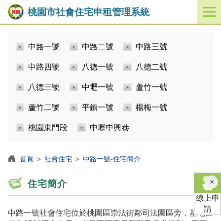
桃園市社會住宅申租管理系統
開
啟
／
中路一號
中路二號
中路三號
關
閉
中路四號
八德一號
八德二號
功
能
八德三號
中壢一號
蘆竹一號
選
單
蘆竹二號
平鎮一號
楊梅一號
桃園東門段
中壢中興巷
首頁
＞
社會住宅
＞
中路一號-住宅簡介
×
住宅簡介
線上申
請
中路一號社會住宅位於桃園區崇法街鄰司法園區旁，基地面