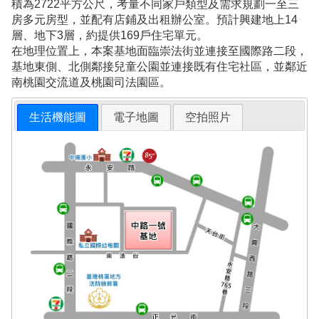
積為2722平方公尺，考量不同家戶類型及需求規劃一至三
房多元房型，並配有店鋪及出租辦公室。預計興建地上14
層、地下3層，約提供169戶住宅單元。
在地理位置上，本案基地面臨崇法街並連接至國際路二段，
基地東側、北側鄰接兒童公園並連接既有住宅社區，並鄰近
南桃園交流道及桃園司法園區。
生活機能圖
電子地圖
空拍照片