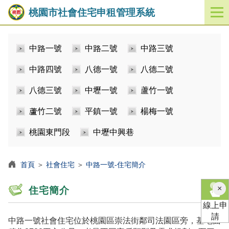
桃園市社會住宅申租管理系統
開
啟
／
中路一號
中路二號
中路三號
關
閉
中路四號
八德一號
八德二號
功
能
八德三號
中壢一號
蘆竹一號
選
單
蘆竹二號
平鎮一號
楊梅一號
桃園東門段
中壢中興巷
首頁
＞
社會住宅
＞
中路一號-住宅簡介
×
住宅簡介
線上申
請
中路一號社會住宅位於桃園區崇法街鄰司法園區旁，基地面