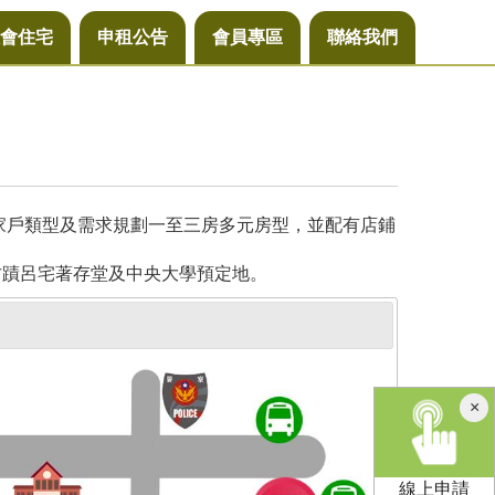
會住宅
申租公告
會員專區
聯絡我們
同家戶類型及需求規劃一至三房多元房型，並配有店鋪
古蹟呂宅著存堂及中央大學預定地。
×
線上申請