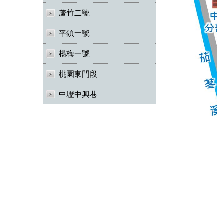
蘆竹二號
平鎮一號
楊梅一號
桃園東門段
中壢中興巷