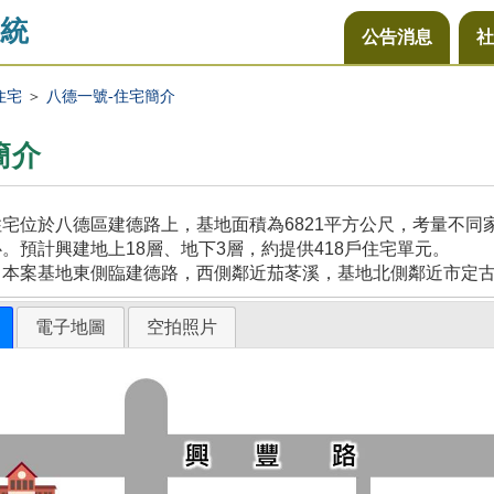
統
公告消息
社
住宅
＞
八德一號-住宅簡介
簡介
宅位於八德區建德路上，基地面積為6821平方公尺，考量不
。預計興建地上18層、地下3層，約提供418戶住宅單元。
，本案基地東側臨建德路，西側鄰近茄苳溪，基地北側鄰近市定
電子地圖
空拍照片